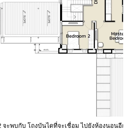
 2 จะพบกับ โถงบันไดที่จะเชื่อม ไปยังห้องนอนอีก 2 ห้