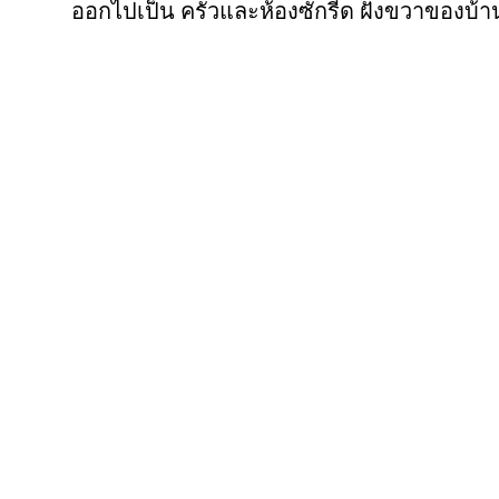
ออกไปเป็น ครัวและห้องซักรีด ฝั่งขวาของบ้า