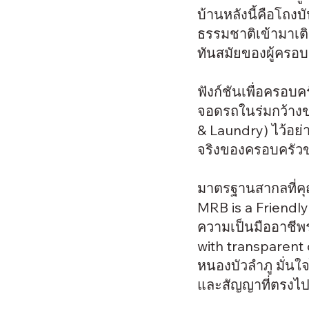
บ้านหลังนี้คือโถงบ
ธรรมชาติเข้ามาเติ
ทันสมัยของผู้ครอ
ฟังก์ชันเพื่อครอบค
จอดรถในร่มกว้างข
& Laundry) ไว้อย่
จริงของครอบครัว
มาตรฐานสากลที่คุ
MRB is a Friendl
ความเป็นมืออาชีพ
with transparent
หนองบัวลำภู มั่นใ
และสัญญาที่ตรงไ